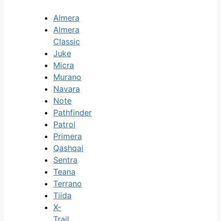
Almera
Almera
Classic
Juke
Micra
Murano
Navara
Note
Pathfinder
Patrol
Primera
Qashqai
Sentra
Teana
Terrano
Tiida
X-
Trail