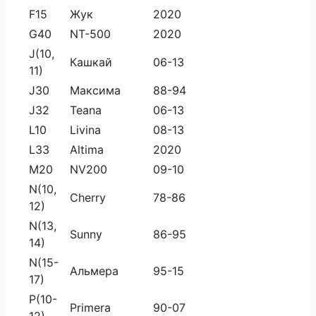
F15
Жук
2020
G40
NT-500
2020
J(10,
Кашкай
06-13
11)
J30
Максима
88-94
J32
Teana
06-13
L10
Livina
08-13
L33
Altima
2020
M20
NV200
09-10
N(10,
Cherry
78-86
12)
N(13,
Sunny
86-95
14)
N(15-
Альмера
95-15
17)
P(10-
Primera
90-07