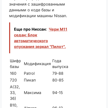
значения с зашифрованными
данными о коде базы и
модификации машины Nissan.
Еще про Ниссан:
Чери М11
седан: Блок
автоматического
опускания зеркал "Пилот".
Шифр
Года
Модификация
базы
выпуска
160
Patrol
79-88
720
Пикап
80-85
A(32,
33,
Максима
94-15
36)
В10,