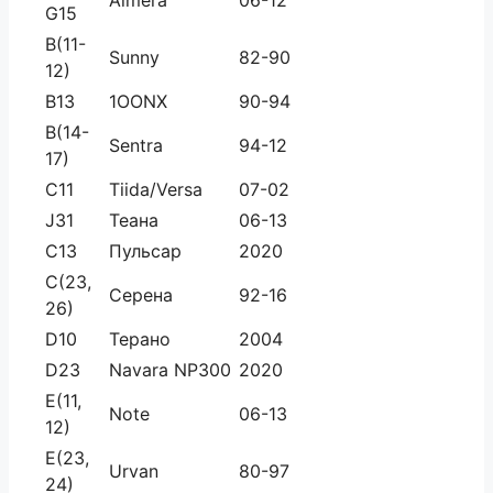
Almera
06-12
G15
B(11-
Sunny
82-90
12)
B13
1OONX
90-94
B(14-
Sentra
94-12
17)
C11
Tiida/Versa
07-02
J31
Теана
06-13
C13
Пульсар
2020
C(23,
Серена
92-16
26)
D10
Терано
2004
D23
Navara NP300
2020
E(11,
Note
06-13
12)
E(23,
Urvan
80-97
24)