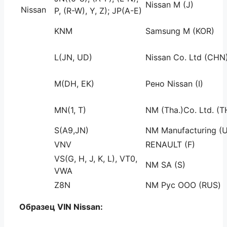
Nissan M (J)
Nissan
P, (R-W), Y, Z); JP(A-E)
KNM
Samsung M (KOR)
L(JN, UD)
Nissan Co. Ltd (CHN
M(DH, EK)
Рено Nissan (I)
MN(1, T)
NM (Tha.)Co. Ltd. (T
S(A9,JN)
NM Manufacturing (
VNV
RENAULT (F)
VS(G, H, J, K, L), VT0,
NM SA (S)
VWA
Z8N
NM Рус ООО (RUS)
Образец VIN Nissan: