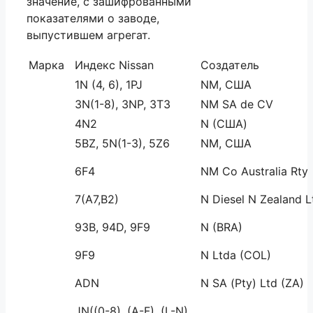
значение, с зашифрованными
показателями о заводе,
выпустившем агрегат.
Марка
Индекс Nissan
Создатель
1N (4, 6), 1PJ
NM, США
3N(1-8), 3NP, 3Т3
NM SA de CV
4N2
N (США)
5BZ, 5N(1-3), 5Z6
NM, США
6F4
NM Co Australia Rty
7(A7,B2)
N Diesel N Zealand L
93B, 94D, 9F9
N (BRA)
9F9
N Ltda (COL)
ADN
N SA (Pty) Ltd (ZA)
JN((0-8), (A-F), (L-N),