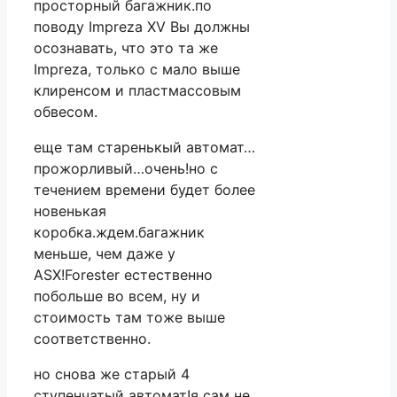
просторный багажник.по
поводу Impreza XV Вы должны
осознавать, что это та же
Impreza, только с мало выше
клиренсом и пластмассовым
обвесом.
еще там старенькый автомат…
прожорливый…очень!но с
течением времени будет более
новенькая
коробка.ждем.багажник
меньше, чем даже у
ASX!Forester естественно
побольше во всем, ну и
стоимость там тоже выше
соответственно.
но снова же старый 4
ступенчатый автомат!я сам не