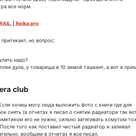
ра все норм.
AIL. | Reika.pro
притекает, но вопрос:
упать надо?
еплее дула, у товарища в 10 зимой ташкент, а вот в при
era club
Если хочеш могу сюда выложить фото с книги где для
ок снять (в отчетах я писал о снятии радиатора так во
ерметиком его не нужно, сильно затягивать хомутом то
. После того как поставил чистый радиатор и заливал
тельно. вообщем в отчетах я все писал.