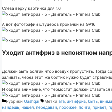
Слева верху картинка для 1.6
А вот фотографии штуцеров прокачки на GA16
Уходит антифриз в непонятном нап
Должен быть болтик чтоб воздух пропустить. Тогда с
заливать, через этот же болтик нужно будет стравлива
И обрати внимание, что термостат должен ставиться 
Рубрики
Qashqai
Метки
ага
,
антифриз
,
быть
,
внима
найдешь
,
нашел
,
передавай
,
похожее
,
почти
,
привет
,
п