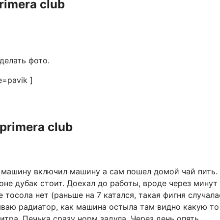
rimera club
делать фото.
e=pavik ]
primera club
ел машину включил машину а сам пошел домой чай пить.
оне дубак стоит. Доехал до работы, вроде через минут 
 тосола нет (раньше на 7 катался, такая фигня случала
ываю радиатор, как машина остыла там видно какую то
итра. Печька сразу норм задула. Через день опять