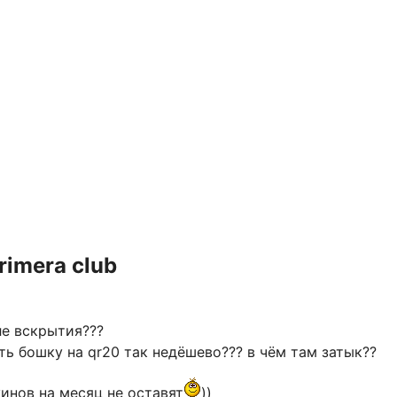
rimera club
ле вскрытия???
ть бошку на qr20 так недёшево??? в чём там затык??
инов на месяц не оставят
))