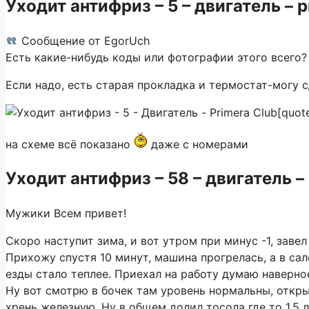
Уходит антифриз – 5 – двигатель – p
Сообщение от
EgorUch
Есть какие-нибудь коды или фотографии этого всего?
Если надо, есть старая прокладка и термостат-могу с
[quot
на схеме всё показано
даже с номерами
Уходит антифриз – 58 – двигатель – 
Мужики Всем привет!
Скоро наступит зима, и вот утром при минус -1, зав
Прихожу спустя 10 минут, машина прогрелась, а в сал
езды стало теплее. Приехал на работу думаю наверное
Ну вот смотрю в бочек там уровень нормальны, откр
хрень железную. Ну в общем долил тосола где то 1,5 л