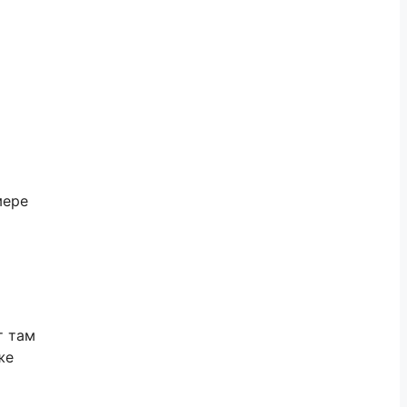
мере
т там
же