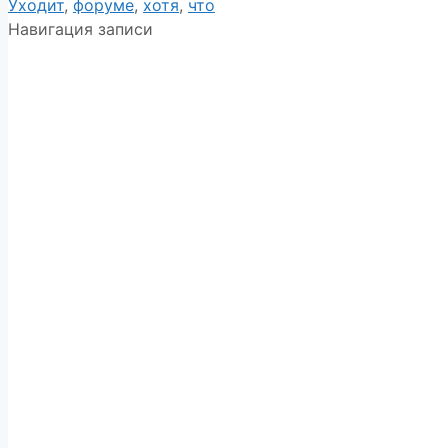
Уходит
,
форуме
,
хотя
,
что
Навигация записи