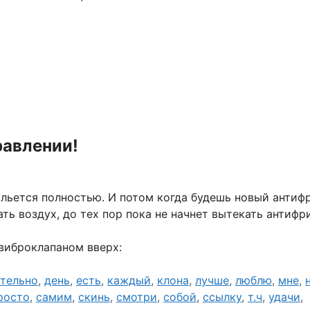
равлении!
ольется полностью. И потом когда будешь новый антиф
ть воздух, до тех пор пока не начнет вытекать антифри
виброклапаном вверх:
тельно
,
день
,
есть
,
каждый
,
клона
,
лучше
,
люблю
,
мне
,
росто
,
самим
,
скинь
,
смотри
,
собой
,
ссылку
,
т.ч
,
удачи
,