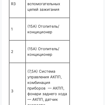
R3
вспомогательных
цепей зажигания
(15A) Отопитель/
1
конциционер
(15A) Отопитель/
2
конциционер
(7,5A) Система
управления АКПП,
комбинация
приборов — АКПП,
3
фонари заднего хода
— АКПП, датчик
скорости