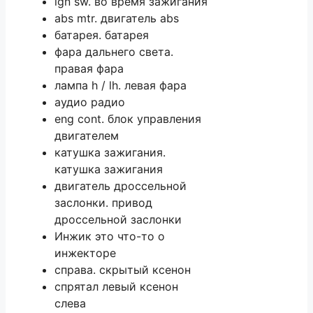
ign sw. во время зажигания
abs mtr. двигатель abs
батарея. батарея
фара дальнего света.
правая фара
лампа h / lh. левая фара
аудио радио
eng cont. блок управления
двигателем
катушка зажигания.
катушка зажигания
двигатель дроссельной
заслонки. привод
дроссельной заслонки
Инжик это что-то о
инжекторе
справа. скрытый ксенон
спрятал левый ксенон
слева