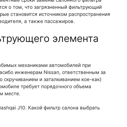
ментные сроки замены салонного фильтра
тся о том, что загрязненный фильтрующий
орые становится источником распространения
водителя, а также пассажиров.
ьтрующего элемента
елюбимых механиками автомобилей при
спасибо инженерам Nissan, ответственным за
со скручиванием и заталкиванием кое-как)
томобиле требует порядочного объема
м месте.