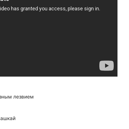
азным лезвием
Кашкай