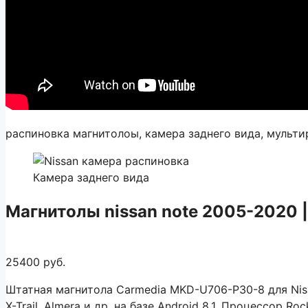
распиновка магнитолоы, камера заднего вида, мульти
Камера заднего вида
Магнитолы nissan note 2005-2020 |
25400 руб.
Штатная магнитола Carmedia MKD-U706-P30-8 для Nissan J
X-Trail, Almera и др. на базе Android 8.1. Процессор R