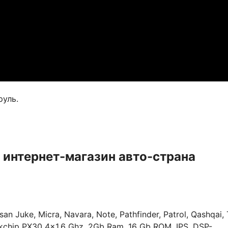
руль.
 интернет-магазин авто-страна
uke, Micra, Navara, Note, Pathfinder, Patrol, Qashqai, T
ockchip PX30 4×1,6 Ghz, 2Gb Ram, 16 Gb ROM, IPS, DSP-