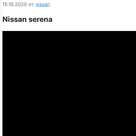
15.10.2020
от
nissan
Nissan serena