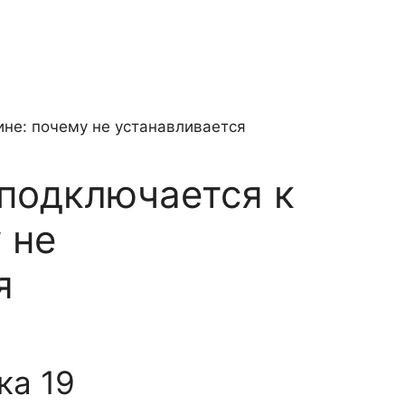
 подключается к
 не
я
ка 19