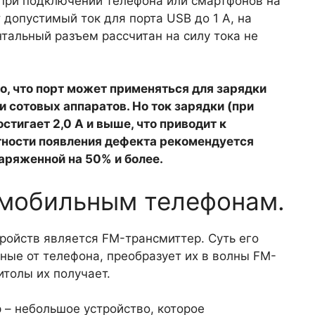
при подключении телефона или смартфонов на
 допустимый ток для порта USB до 1 А, на
альный разъем рассчитан на силу тока не
о, что порт может применяться для зарядки
 сотовых аппаратов. Но ток зарядки (при
тигает 2,0 А и выше, что приводит к
тности появления дефекта рекомендуется
аряженной на 50% и более.
 мобильным телефонам.
ройств является FM-трансмиттер. Суть его
нные от телефона, преобразует их в волны FM-
толы их получает.
р – небольшое устройство, которое